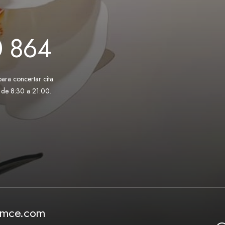
0 864
para concertar cita.
 de 8:30 a 21:00.
emce.com